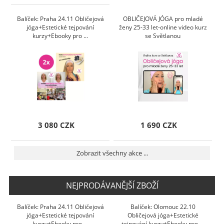
Balíček: Praha 24.11 Obličejová
OBLIČEJOVÁ JÓGA pro mladé
jóga+Estetické tejpování
ženy 25-33 let-online video kurz
kurzy+Ebooky pro ...
se Světlanou
3 080 CZK
1 690 CZK
Zobrazit všechny akce ...
NEJPRODÁVANĚJŠÍ ZBOŽÍ
Balíček: Praha 24.11 Obličejová
Balíček: Olomouc 22.10
jóga+Estetické tejpování
Obličejová jóga+Estetické
kurzy+Ebooky pro ...
tejpování kurzy+Ebooky pro ...