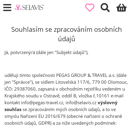
Souhlasím se zpracováním osobních
údajů
Já, potvrzený/á (dále jen "Subjekt údajů"),
uděluji tímto společnosti PEGAS GROUP & TRAVEL a.s. (dále
jen "Správce"), se sídlem Litovelská 117/6, 779 00 Olomouc,
IČO: 29387060, zapsaná v obchodním rejstříku vedeném u
Krajského soudu v Ostravě, oddíl B, vložka č.10161 e-mail
kontakt info@pegas-travel.cz, info@selavis.cz
výslovný
souhlas
se zpracováním mých osobních údajů, a to ve
smyslu Nařízení EU 2016/679 (obecné nařízení o ochraně
osobních údajů, GDPR) a za níže uvedených podmínek: