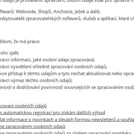
h údajů je prováděno Správcem, osobní údaje však pro Správce mo
ftwarů: Webnode, Shop5, Anchoice, Ježek a další.
oskytovatelé zpracovatelských softwarů, služeb a aplikací, které
 vědom, že má právo:
oliv zpět;
ávci informaci, jaké osobní údaje zpracovává;
ávci vysvětlení ohledně zpracování osobních údajů;
ávce přístup k těmto údajům a tyto nechat aktualizovat nebo oprav
rávci výmaz těchto osobních údajů;
ností o dodržování povinností souvisejících se zpracováním oso
acovaní osobních údajů
s automatickou registrací pro získání dalších výhod
asílat informace o novinkách a slevách formou newsletterů a sou
se zpracováním osobních údajů
se zpracováním osobních údajů za účelem zpracování poptávky