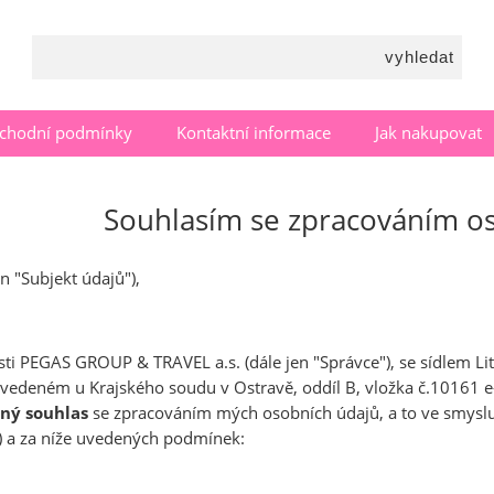
chodní podmínky
Kontaktní informace
Jak nakupovat
Souhlasím se zpracováním o
en "Subjekt údajů"),
osti PEGAS GROUP & TRAVEL a.s. (dále jen "Správce"), se sídlem 
 vedeném u Krajského soudu v Ostravě, oddíl B, vložka č.10161 e-
vný souhlas
se zpracováním mých osobních údajů, a to ve smysl
 a za níže uvedených podmínek: