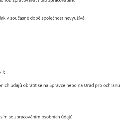
hou zpracovávat i tito zpracovatelé:
 však v současné době společnost nevyužívá.
it;
bních údajů obrátit se na Správce nebo na Úřad pro ochranu
hlasím se zpracováním osobních údajů