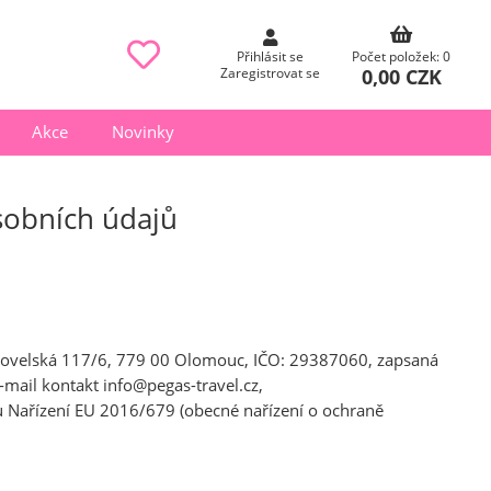
Přihlásit se
Počet položek: 0
0,00 CZK
Zaregistrovat se
Akce
Novinky
sobních údajů
Litovelská 117/6, 779 00 Olomouc, IČO: 29387060, zapsaná
mail kontakt info@pegas-travel.cz,
u Nařízení EU 2016/679 (obecné nařízení o ochraně