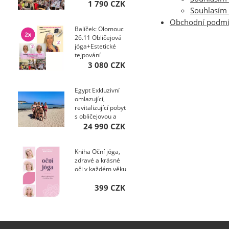
1 790 CZK
Souhlasím 
Obchodní podm
Balíček: Olomouc
26.11 Obličejová
jóga+Estetické
tejpování
kurzy+Ebooky pro
3 080 CZK
...
Egypt Exkluzivní
omlazující,
revitalizující pobyt
s obličejovou a
hormonální jógou,
24 990 CZK
SM systém 2026
Kniha Oční jóga,
zdravé a krásné
oči v každém věku
399 CZK