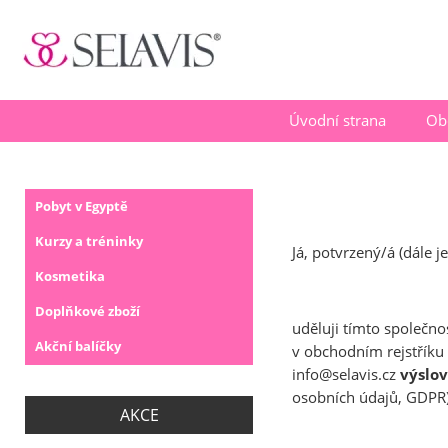
Úvodní strana
Ob
Pobyt v Egyptě
Kurzy a tréninky
Já, potvrzený/á (dále j
Kosmetika
Doplňkové zboží
uděluji tímto společn
Akční balíčky
v obchodním rejstříku
info@selavis.cz
výslo
osobních údajů, GDPR)
AKCE