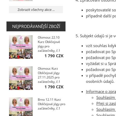
4. Zpracování osobníc
Zobrazit všechny akce ...
poskytovatelé so
případně další p
NEJPRODÁVANĚJŠÍ ZBOŽÍ
5. Subjekt údajů si je
Olomouc 22.10
Kurz Obličejové
vzít souhlas kdyk
jógy pro
začátečníky, č.1
požadovat po Spr
1 790 CZK
požadovat po Spr
vyžádat si u Spr
Olomouc Kurz
požadovat po Sp
Obličejové jógy
v případě pochyb
27.11.2025 pro
osobních údajů.
začátečníky, č.1
1 790 CZK
Informace o zpr
Souhlasím 
Brno 12.11 Kurz
Přeji si z
Obličejové jógy pro
začátečníky, č.1
Souhlasím 
Souhlasím 