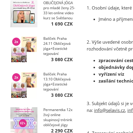
OBLIČEJOVÁ JÓGA
1. Osobní údaje, kter
pro mladé ženy 25-
33 let-online video
kurz se Světlanou
Jméno a příjmení
1 690 CZK
Balíček: Praha
2. Výše uvedené osob
24.11 Obličejová
rozhodování včetně pr
jóga+Estetické
tejpování
kurzy+Ebooky pro
3 080 CZK
zpracování ces
...
objednávky do
vyřízení víz
Balíček: Praha
13.10 Obličejová
zasílání techn
jóga+Estetické
tejpování
kurzy+Ebooky pro
3 080 CZK
...
3. Subjekt údajů si je
Permanentka 12x
na:
info@selavis.cz
,
in
živý online
skupinový trénink
obličejové jógy
2 290 CZK