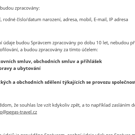
é budou zpracovány:
, rodné číslo/datum narození, adresa, mobil, E-mail, IP adresa
ní údaje budou Správcem zpracovány po dobu 10 let, nebudou p
ofilování, a budou zpracovány za tímto účelem:
tovních smluv, obchodních smluv a přihlášek
pravy a ubytování
ických a obchodních sdělení týkajících se provozu společno
 vědom, že souhlas lze vzít kdykoliv zpět, a to například zasláním
fo@pegas-travel.cz