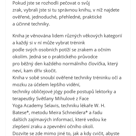
Pokud jste se rozhodli pečovat o svůj
zrak, vybrali jste si tu správnou knihu, v níž najdete
ověřené, jednoduché, přehledné, praktické
a účinné techniky.
Kniha je věnována lidem různých věkových kategorií
a každý si v ní může vybrat trénink
podle svých osobních potíží se zrakem a očním
okolím. Jedná se o praktického průvodce
pro běžný den každého normálního človíčka, který
neví, kam dřív skočit.
Kniha v sobě snoubí ověřené techniky tréninku očí a
mozku za účelem lepšího vidění,
techniky obličejové jógy podle postupů lektorky a
terapeutky Světlany Mihulové z Face
Yoga Academy Selavis, techniku lékaře W. H.
Batese*, metodu Meira Schneidera* a řadu
dalších zajímavých informací, které vedou ke
zlepšení zraku a zpevnění očního okolí.
Dozvíte se zde mimo jiné to, jak a kdy cvičit, abyste