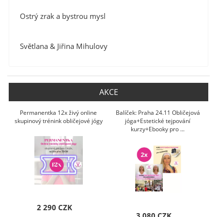
Ostrý zrak a bystrou mysl
Světlana & Jiřina Mihulovy
AKCE
Permanentka 12x živý online
Balíček: Praha 24.11 Obličejová
skupinový trénink obličejové jógy
jóga+Estetické tejpování
kurzy+Ebooky pro ...
2 290 CZK
3 080 CZK