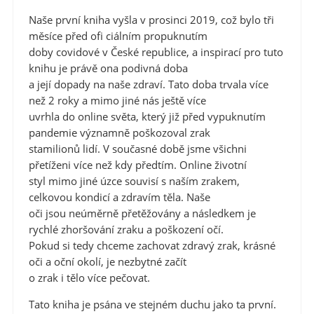
Naše první kniha vyšla v prosinci 2019, což bylo tři
měsíce před ofi ciálním propuknutím
doby covidové v České republice, a inspirací pro tuto
knihu je právě ona podivná doba
a její dopady na naše zdraví. Tato doba trvala více
než 2 roky a mimo jiné nás ještě více
uvrhla do online světa, který již před vypuknutím
pandemie významně poškozoval zrak
stamilionů lidí. V současné době jsme všichni
přetíženi více než kdy předtím. Online životní
styl mimo jiné úzce souvisí s naším zrakem,
celkovou kondicí a zdravím těla. Naše
oči jsou neúměrně přetěžovány a následkem je
rychlé zhoršování zraku a poškození očí.
Pokud si tedy chceme zachovat zdravý zrak, krásné
oči a oční okolí, je nezbytné začít
o zrak i tělo více pečovat.
Tato kniha je psána ve stejném duchu jako ta první.