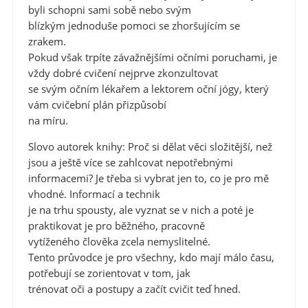
byli schopni sami sobě nebo svým
blízkým jednoduše pomoci se zhoršujícím se
zrakem.
Pokud však trpíte závažnějšími očními poruchami, je
vždy dobré cvičení nejprve zkonzultovat
se svým očním lékařem a lektorem oční jógy, který
vám cvičební plán přizpůsobí
na míru.
Slovo autorek knihy: Proč si dělat věci složitější, než
jsou a ještě více se zahlcovat nepotřebnými
informacemi? Je třeba si vybrat jen to, co je pro mě
vhodné. Informací a technik
je na trhu spousty, ale vyznat se v nich a poté je
praktikovat je pro běžného, pracovně
vytíženého člověka zcela nemyslitelné.
Tento průvodce je pro všechny, kdo mají málo času,
potřebují se zorientovat v tom, jak
trénovat oči a postupy a začít cvičit teď hned.