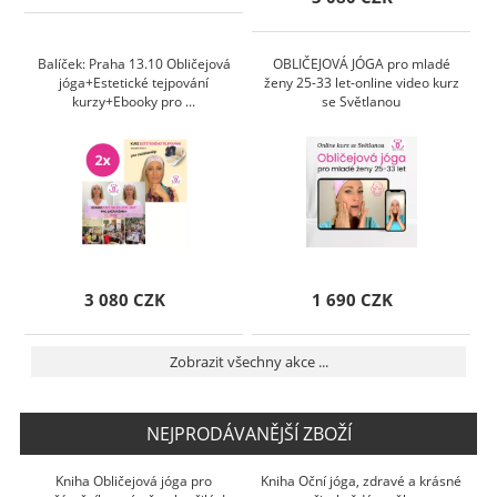
Balíček: Praha 13.10 Obličejová
OBLIČEJOVÁ JÓGA pro mladé
jóga+Estetické tejpování
ženy 25-33 let-online video kurz
kurzy+Ebooky pro ...
se Světlanou
3 080 CZK
1 690 CZK
Zobrazit všechny akce ...
NEJPRODÁVANĚJŠÍ ZBOŽÍ
Kniha Obličejová jóga pro
Kniha Oční jóga, zdravé a krásné