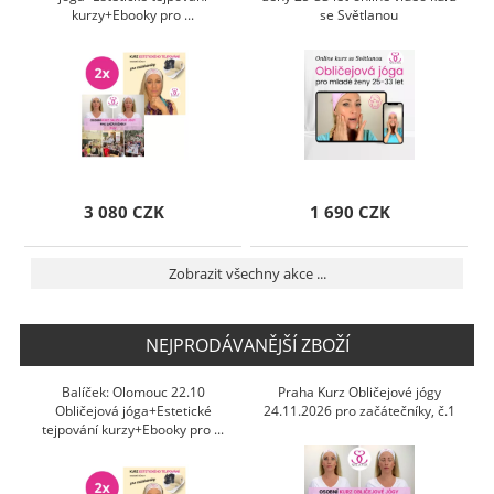
kurzy+Ebooky pro ...
se Světlanou
3 080 CZK
1 690 CZK
Zobrazit všechny akce ...
NEJPRODÁVANĚJŠÍ ZBOŽÍ
Balíček: Olomouc 22.10
Praha Kurz Obličejové jógy
Obličejová jóga+Estetické
24.11.2026 pro začátečníky, č.1
tejpování kurzy+Ebooky pro ...