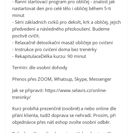
- Ranní startovací program pro obličej - znalost jak
nastartovat den pro celé tělo i obličej během 5-ti
minut
- Sérii základních cviků pro dekolt, krk a obličej, jejich
předvedení a následného přezkoušení. Budeme
poctivě cvičit.
- Relaxačně detoxikační masáž obličeje po cvičení
- Instrukce pro cvičení doma bez trenérky
- RekapitulaceDélka kurzu: 90 minut
Termín: dle osobní dohody
Přenos přes ZOOM, Whatsup, Skype, Messenger
Jak se připravit: https://www.selavis.cz/online-
treninky/
Kurz probíhá prezenčně (osobně) a nebo online dle
přání klienta, tudíž doprava se nehradí. Prosím, při
objednávce přes náš eshop zvolte osobní odběr.