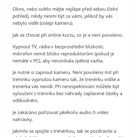
Okno, nebo světlo mějte nejlépe před sebou (čelní
pohled), nikdy nesmí být za vámi, jelikož by vás
nebylo vidět (oslepí kameru).
Jak se chovat při online kurzu, co je a není povoleno:
Vypnout TV, rádia v bezprostřední blízkosti,
mikrofon nemít blízko reproduktorům (pokud je
nemáte v PC), aby nevznikala zpětná vazba.
Je nutné si zapnout kameru. Není povoleno mít při
tréninku vypnutou kameru tak, že trenérku vidíte a
trenérka vás nevidí. Při nerespektování můžete být
vyloučení z tréninku bez náhrady zaplacené částky a
odškodnění.
Je zakázáno pořizovat jakékoliv audio či video
nahrávky.
Jakmile se spojíte s trenérkou, tak se pozdravíte a