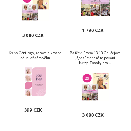
1 790 CZK
3 080 CZK
Kniha Oční jóga, zdravé a krásné
Balíček: Praha 13.10 Obličejová
oči v každém věku
jóga+Estetické tejpování
kurzy+Ebooky pro ...
399 CZK
3 080 CZK