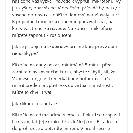
následně Vás vyzve - navede k vypnutí mikrofonu. Vy
ji uslyšíte, ona vás ne. V opačném případě by zvuky z
vašeho domova a z dalších domovů narušovaly kurz.
K případné komunikaci budeme používat chat, na
který vás trenérka navede. Na konci si mikrofony
můžete zapnout k rozloučení.
J
ak se připojit na skupinový on-line kurz přes Zoom
nebo Skype?
Klikněte na daný odkaz, minimálně 5 minut před
začátkem avizovaného kurzu, abyste si byli jisti, že
Vám vše funguje. Trenérka bude přítomna cca 5
minut předem a vpustí vás do virtuální místnosti.
Může to chvíli trvat.
Jak kliknout na odkaz?
Klikněte na odkaz přímo v emailu. Pokud se nespustí
link sám, tak jej zkopírujte a vložte jako URL adresu
do prohlížeče a potvrďte entrem. V prohlížeči se