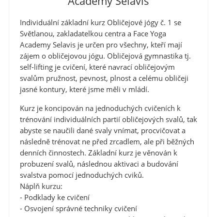
Academy Selavis
Individuální základní kurz Obličejové jógy č. 1 se
Světlanou, zakladatelkou centra a Face Yoga
Academy Selavis je určen pro všechny, kteří mají
zájem o obličejovou jógu. Obličejová gymnastika tj.
self-lifting je cvičení, které navrací obličejovým
svalům pružnost, pevnost, plnost a celému obličeji
jasné kontury, které jsme měli v mládí.
Kurz je koncipován na jednoduchých cvičeních k
trénování individuálních partií obličejových svalů, tak
abyste se naučili dané svaly vnímat, procvičovat a
následně trénovat ne před zrcadlem, ale při běžných
denních činnostech. Základní kurz je věnován k
probuzení svalů, následnou aktivaci a budování
svalstva pomocí jednoduchých cviků.
Náplň kurzu:
- Podklady ke cvičení
- Osvojení správné techniky cvičení