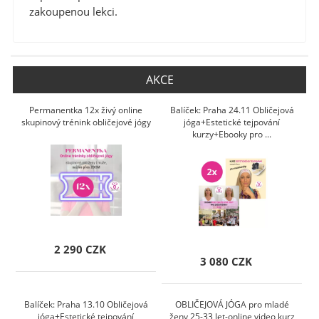
zakoupenou lekci.
AKCE
Permanentka 12x živý online
Balíček: Praha 24.11 Obličejová
skupinový trénink obličejové jógy
jóga+Estetické tejpování
kurzy+Ebooky pro ...
2 290 CZK
3 080 CZK
Balíček: Praha 13.10 Obličejová
OBLIČEJOVÁ JÓGA pro mladé
jóga+Estetické tejpování
ženy 25-33 let-online video kurz