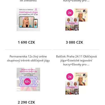
se Světlanou
kurzy+Ebooky pro ...
1 690 CZK
3 080 CZK
Permanentka 12x živý online
Balíček: Praha 24.11 Obličejová
skupinový trénink obličejové jógy
jóga+Estetické tejpování
kurzy+Ebooky pro ...
2 290 CZK