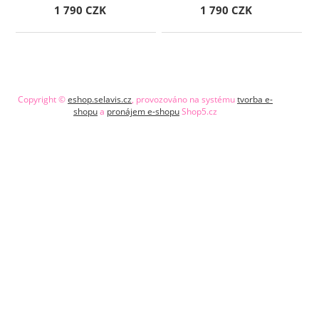
1 790 CZK
1 790 CZK
Copyright ©
eshop.selavis.cz
,
provozováno na systému
tvorba e-
shopu
a
pronájem e-shopu
Shop5.cz