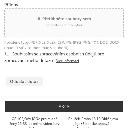
Přílohy
📎 Přetáhněte soubory sem
nebo klikněte pro výběr
Povolené typy: PDF, XLS, XLSX, CSV, JPG, JPEG, PNG, TXT, DOC, DOCX
(max 10 MB / soubor, max 5 souborů)
Souhlasím se zpracováním osobních údajů pro
zpracování mého dotazu
Více informací
AKCE
OBLIČEJOVÁ JÓGA pro mladé
Balíček: Praha 13.10 Obličejová
ženy 25-33 let-online video kurz
jóga+Estetické tejpování