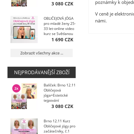
poznámky k objedná
kurzy+Ebooky pro
3 080 CZK
...
V ceně je elektroni
OBLIČEJOVÁ JÓGA
námi.
pro mladé ženy 25-
33 let-online video
kurz se Světlanou
1 690 CZK
Zobrazit všechny akce ...
NEJPRODÁVANĚJŠÍ ZBOŽÍ
Balíček: Brno 12.11
Obličejová
jóga+Estetické
tejpování
kurzy+Ebooky pro
3 080 CZK
...
Brno 12.11 Kurz
Obličejové jógy pro
začátečníky, č.1