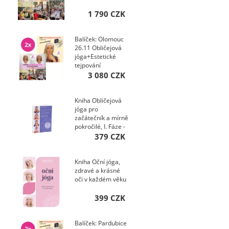
1 790 CZK
Balíček: Olomouc
26.11 Obličejová
jóga+Estetické
tejpování
kurzy+Ebooky pro
3 080 CZK
...
Kniha Obličejová
jóga pro
začátečník a mírně
pokročilé, I. Fáze -
Budovací
379 CZK
Kniha Oční jóga,
zdravé a krásné
oči v každém věku
399 CZK
Balíček: Pardubice