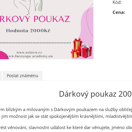
Kód:
Cena:
Poslat známénu
Dárkový poukaz 200
vým blízkým a milovaným s Dárkovým poukazem na služby obličejo
e jim možnost jak se stát spokojenějším krásnějšími, mladistvějším
vést věnování, slavnostní událost ke které dar věnujete, jméno ob