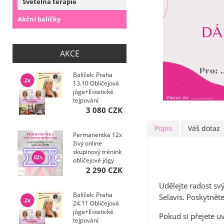
Světelná terapie
Akční balíčky
AKCE
Balíček: Praha
13.10 Obličejová
jóga+Estetické
tejpování
kurzy+Ebooky pro
3 080 CZK
...
Popis
Váš dotaz
Permanentka 12x
živý online
skupinový trénink
obličejové jógy
2 290 CZK
Udělejte radost s
Balíček: Praha
Selavis. Poskytnět
24.11 Obličejová
jóga+Estetické
Pokud si přejete u
tejpování