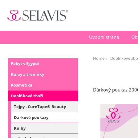
Úvodní strana
Ob
Home
Doplňkové zbo
Pobyt v Egyptě
Kurzy a tréninky
Kosmetika
Dárkový poukaz 200
Doplňkové zboží
Tejpy - CureTape® Beauty
Dárkové poukazy
Knihy