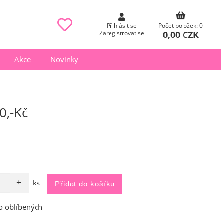
Přihlásit se
Počet položek: 0
0,00 CZK
Zaregistrovat se
Akce
Novinky
0,-Kč
ks
o oblíbených